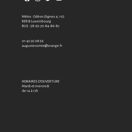
Métro : Odéon (lignes 4, 10)
RER B Luxembourg
BUS : 58-63-70-84-86-87
01 43 26 08 56
augustecomte@orange.fr
HORAIRES D’OUVERTURE
Mardi et mercredi
de 14 à 17h