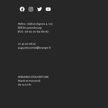
Facebook
Instagram
Twitter
YouTube
Métro : Odéon (lignes 4, 10)
RER B Luxembourg
BUS : 58-63-70-84-86-87
01 43 26 08 56
augustecomte@orange.fr
HORAIRES D’OUVERTURE
Mardi et mercredi
de 14 à 17h