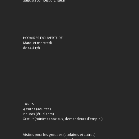
augustecomte@orange.fr
HORAIRES D’OUVERTURE
Mardi et mercredi
de 14 à 17h
TARIFS :
4 euros (adultes)
2 euros (étudiants)
Gratuit (minimas sociaux, demandeurs d’emploi)
Visites pour les groupes (scolaires et autres)