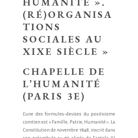
HUMANITÉ ».
(RÉ)ORGANISA
TIONS
SOCIALES AU
XIXE SIÈCLE »
CHAPELLE DE
L’HUMANITÉ
(PARIS 3E)
L’une des formules-devises du positivisme
comtien est « Famille, Patrie, Humanité ». La
Constitution de novembre 1848, inscrit dans
son préambule au 1
alinéa de l’article IV
er