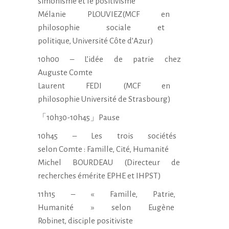
simonisme et le
positivisme
Mélanie PLOUVIEZ(MCF en
philosophie sociale et
politique, Université Côte d’
Azur)
10h00 – L’idée de patrie chez
Auguste Comte
Laurent FEDI (MCF en
philosophie Université de
Strasbourg)
「10h30-10h45」Pause
10h45 – Les trois sociétés
selon Comte : Famille, Cité,
Humanité
Michel BOURDEAU (Directeur de
recherches émérite EPHE et
IHPST)
11h15 – « Famille, Patrie,
Humanité » selon Eugène
Robinet, disciple positiviste