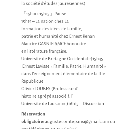
la société d’études
jaurésiennes)
「15h00-15h15」Pause
15h15 – La nation chez La
formation des idées de
famille,
patrie et humanité chez
Ernest Renan
Maurice GASNIER(MCF honoraire
en littérature française,
Université de Bretagne
Occidentale)15h45 –
Ernest Lavisse «
Famille, Patrie, Humanité »
dans l’enseignement
élémentaire de la IIIe
République
Olivier LOUBES (Professeur d’
histoire agrégé associé à l’
Université de Lausanne)16h15 – Discussion
Réservation
obligatoire
:
auguste.comte.paris@gmail.com
ou
par téléphone: 01 43 26 08 56